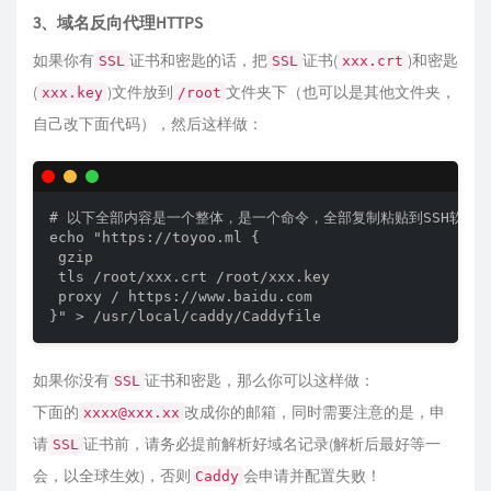
3、域名反向代理HTTPS
如果你有
证书和密匙的话，把
证书(
)和密匙
SSL
SSL
xxx.crt
(
)文件放到
文件夹下（也可以是其他文件夹，
xxx.key
/root
自己改下面代码），然后这样做：
# 以下全部内容是一个整体，是一个命令，全部复制粘贴到SSH软件中
echo "https://toyoo.ml {

 gzip

 tls /root/xxx.crt /root/xxx.key

 proxy / https://www.baidu.com

如果你没有
证书和密匙，那么你可以这样做：
SSL
下面的
改成你的邮箱，同时需要注意的是，申
xxxx@xxx.xx
请
证书前，请务必提前解析好域名记录(解析后最好等一
SSL
会，以全球生效)，否则
会申请并配置失败！
Caddy