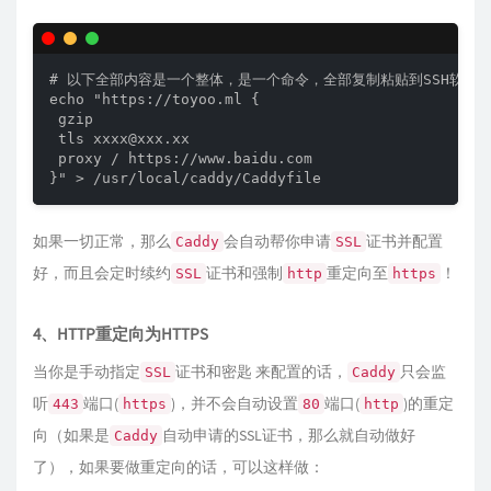
# 以下全部内容是一个整体，是一个命令，全部复制粘贴到SSH软件中
echo "https://toyoo.ml {

 gzip

 tls xxxx@xxx.xx

 proxy / https://www.baidu.com

如果一切正常，那么
会自动帮你申请
证书并配置
Caddy
SSL
好，而且会定时续约
证书和强制
重定向至
！
SSL
http
https
4、HTTP重定向为HTTPS
当你是手动指定
证书和密匙 来配置的话，
只会监
SSL
Caddy
听
端口(
)，并不会自动设置
端口(
)的重定
443
https
80
http
向（如果是
自动申请的SSL证书，那么就自动做好
Caddy
了），如果要做重定向的话，可以这样做：