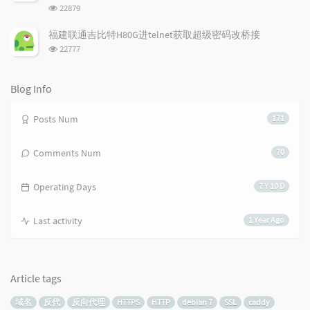
浏
22879
览
次
福建联通吉比特H80G进telnet获取超级密码改桥接
数:
浏
22777
览
次
数:
Blog Info
Posts Num
171
Comments Num
70
Operating Days
7 Y 10 D
Last activity
1 Year Ago
Article tags
域名
反代
反向代理
HTTPS
HTTP
debian 7
SSL
caddy