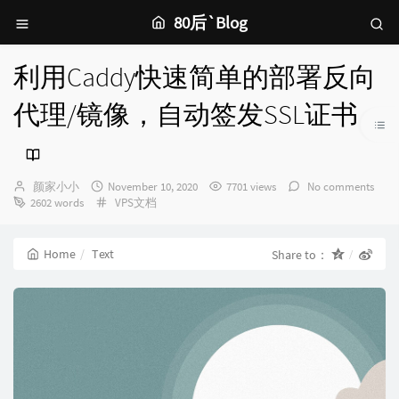
80后`Blog
利用Caddy快速简单的部署反向
代理/镜像，自动签发SSL证书
Author：
发
颜家小小
November 10, 2020
7701 views
No comments
布
Categories：
2602 words
VPS文档
时
间：
Home
Text
Share to：