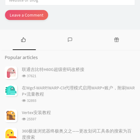
Leave a Comment
P
L
R
o
a
a
Popular articles
p
t
n
u
e
d
联通吉比特H60G超级密码改桥接
l
s
o
浏
37621
a
t
m
览
r
c
a
次
在Wgcf-WARP/WARP-Cli代理模式启用WARP+账户，附刷WAR
a
数:
o
r
P+流量教程
r
m
t
浏
32893
t
m
i
览
i
e
c
次
Vertex安装教程
数:
c
n
l
浏
25597
l
t
e
览
e
次
s
s
360极速浏览器终极奥义之——更改划词工具条的搜索为百
数:
s
度搜索