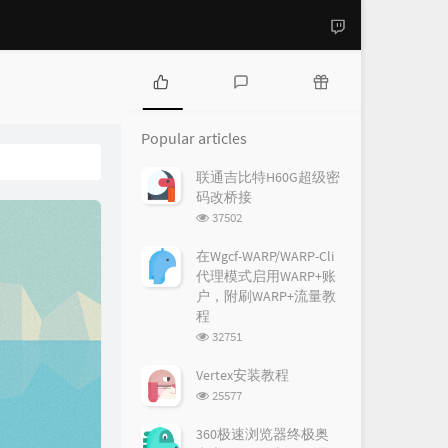
P
L
R
o
a
a
Popular articles
p
t
n
u
e
d
联通吉比特H60G超级密
l
s
o
码改桥接
a
t
m
浏
37502
r
c
a
览
a
o
r
次
在Wgcf-WARP/WARP-Cli
r
数:
m
t
代理模式启用WARP+账
t
m
i
户，附刷WARP+流量教
i
e
c
程
c
n
l
浏
32751
l
t
e
览
e
s
s
次
Vertex安装教程
数:
s
浏
25577
览
次
360极速浏览器终极奥
数: