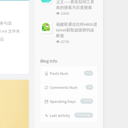
义之——更改划词工具
条的搜索为百度搜索
浏
22816
览
次
)服务勾选
福建联通吉比特H80G进
数:
telnet获取超级密码改
nit 文件夹
桥接
接运
浏
22735
览
次
数:
Blog Info
Posts Num
171
Comments Num
70
Operating Days
7 Y 8 D
Last activity
1 Year Ago