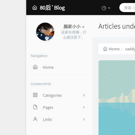
80后`Blog
Articles und
颜家小小
这家伙很懒，什
么都没留下。
Home
cadd
Navigation
Home
Components
Categories
Pages
162
心情说
Links
2
SunPma'Blog
21