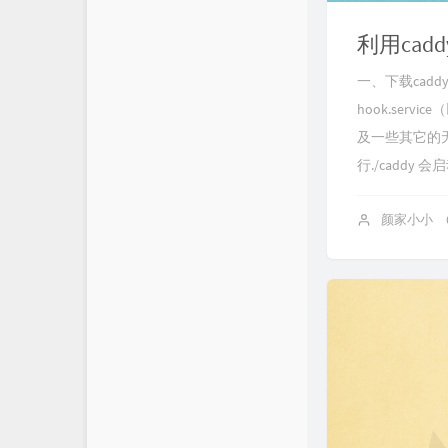
羊毛
利用cad
一、下载caddy官
hook.ser
及一些其它的无用
行./caddy 会
颜家小小