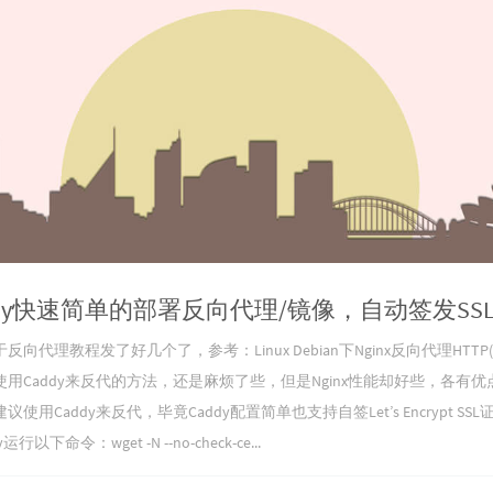
ddy快速简单的部署反向代理/镜像，自动签发SS
向代理教程发了好几个了，参考：Linux Debian下Nginx反向代理HTTP(
用Caddy来反代的方法，还是麻烦了些，但是Nginx性能却好些，各有
使用Caddy来反代，毕竟Caddy配置简单也支持自签Let’s Encrypt SS
以下命令：wget -N --no-check-ce...