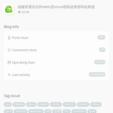
览
次
福建联通吉比特H80G进telnet获取超级密码改桥接
数:
浏
22738
览
次
数:
Blog Info
Posts Num
171
Comments Num
70
Operating Days
7 Y 8 D
Last activity
1 Year Ago
Tag cloud
vps
Debian
Linux
admin
centos
ubuntu
docker
rclone
ipv6
Virmach
windows
dd
宝塔
SSL
OneDrive
ipv4