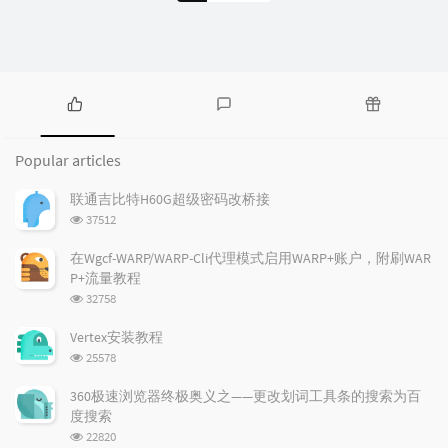
P
L
R
o
a
a
Popular articles
p
t
n
u
e
d
联通吉比特H60G超级密码改桥接
l
s
o
浏
37512
a
t
m
览
r
c
a
次
在Wgcf-WARP/WARP-Cli代理模式启用WARP+账户，附刷WAR
a
数:
o
r
P+流量教程
r
m
t
浏
32758
t
m
i
览
i
e
c
次
Vertex安装教程
数:
c
n
l
浏
25578
l
t
e
览
e
次
s
s
360极速浏览器终极奥义之——更改划词工具条的搜索为百
数:
s
度搜索
浏
22820