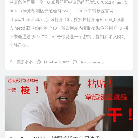
申请条件只要一个 TG 账号即可申请系统配置1 CPU512M ram4G
HDD （未来欧洲区开通会有 SSD）1 * IPV6申请步骤官网：
https://hax.co.id/register打开 TG，搜索并打开 @HaxTG_bot输
入 /getid 获取你的用户 ID，然后网站内复制黏贴你的用户 ID, 接
下来会通过 @HatTG_bot 给你发送一个密钥，复制并填入网站
内登录使...
颜家小小
October 8, 2021
No comments