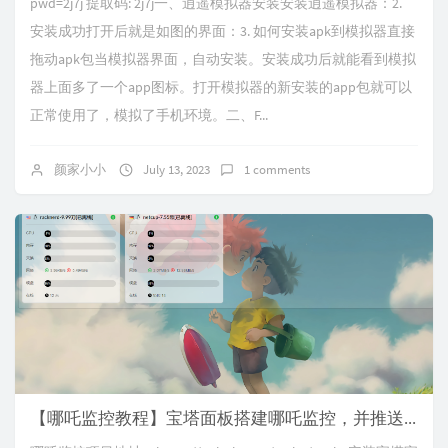
pwd=2j7j 提取码: 2j7j一、逍遥模拟器安装安装逍遥模拟器：2.
安装成功打开后就是如图的界面：3. 如何安装apk到模拟器直接
拖动apk包当模拟器界面，自动安装。安装成功后就能看到模拟
器上面多了一个app图标。打开模拟器的新安装的app包就可以
正常使用了，模拟了手机环境。二、F...
颜家小小
July 13, 2023
1 comments
【哪吒监控教程】宝塔面板搭建哪吒监控，并推送到tgbot