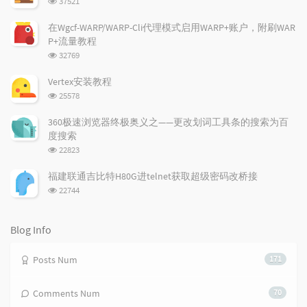
37521
a
t
m
览
r
c
a
次
在Wgcf-WARP/WARP-Cli代理模式启用WARP+账户，附刷WAR
a
数:
o
r
P+流量教程
r
m
t
浏
32769
t
m
i
览
i
e
c
次
Vertex安装教程
数:
c
n
l
浏
25578
l
t
e
览
e
次
s
s
360极速浏览器终极奥义之——更改划词工具条的搜索为百
数:
s
度搜索
浏
22823
览
次
福建联通吉比特H80G进telnet获取超级密码改桥接
数:
浏
22744
览
次
数:
Blog Info
Posts Num
171
Comments Num
70