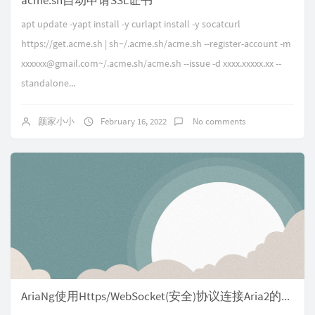
acme.sh自动申请SSL证书
apt update -yapt install -y curlapt install -y socatcurl
https://get.acme.sh | sh~/.acme.sh/acme.sh --register-account -m
xxxxxx@gmail.com~/.acme.sh/acme.sh --issue -d xxxx.xxxxx.xx --
standalone...
颜家小小
February 16, 2022
No comments
AriaNg使用Https/WebSocket(安全)协议连接Aria2的方法