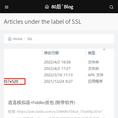
80后`Blog
Articles under the label of SSL
Home
SSL
逍遥模拟器+Fiddler抓包 (附带软件)
链接: https://pan.baidu.com/s/15BKWxTb62e_TDaXNj120-w?