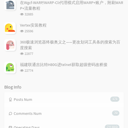
r
c
a
次
在Wgcf-WARP/WARP-Cli代理模式启用WARP+账户，附刷WAR
a
数:
o
r
P+流量教程
r
m
t
浏
32885
t
m
i
览
i
e
c
次
Vertex安装教程
数:
c
n
l
浏
25596
l
t
e
览
e
次
s
s
360极速浏览器终极奥义之——更改划词工具条的搜索为百
数:
s
度搜索
浏
22877
览
次
福建联通吉比特H80G进telnet获取超级密码改桥接
数:
浏
22774
览
次
数:
Blog Info
Posts Num
171
Comments Num
70
Operating Days
7 Y 10 D