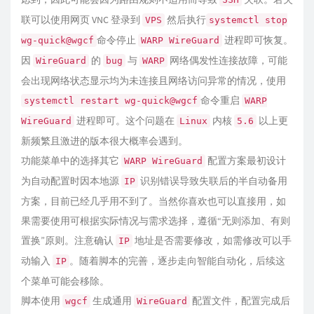
联可以使用网页 VNC 登录到
然后执行
VPS
systemctl stop
命令停止
进程即可恢复。
wg-quick@wgcf
WARP WireGuard
因
的
与
网络偶发性连接故障，可能
WireGuard
bug
WARP
会出现网络状态显示均为未连接且网络访问异常的情况，使用
命令重启
systemctl restart wg-quick@wgcf
WARP
进程即可。这个问题在
内核
以上更
WireGuard
Linux
5.6
新频繁且激进的版本很大概率会遇到。
功能菜单中的选择其它
配置方案最初设计
WARP WireGuard
为自动配置时因本地源
识别错误导致失联后的半自动备用
IP
方案，目前已经几乎用不到了。当然你喜欢也可以直接用，如
果需要使用可根据实际情况与需求选择，遵循“无则添加、有则
置换”原则。注意确认
地址是否需要修改，如需修改可以手
IP
动输入
。随着脚本的完善，逐步走向智能自动化，后续这
IP
个菜单可能会移除。
脚本使用
生成通用
配置文件，配置完成后
wgcf
WireGuard