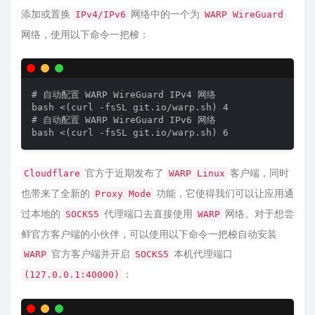
添加或置换
网络中的一个为
IPv4/​IPv6
WARP Wire­Guard
网络，使用以下命令一把梭：
# 自动配置 WARP WireGuard IPv4 网络

bash <(curl -fsSL git.io/warp.sh) 4

# 自动配置 WARP WireGuard IPv6 网络

官方于近期发布了
客户端，同时
Cloud­flare
WARP Linux
也带来了全新的
功能，它使得我们可以让应用通
Proxy Mode
过本地的
代理端口去直接使用
网络。对于想尝
SOCKS5
WARP
鲜官方客户端的小伙伴，可以使用以下命令一把梭自动安装
官方客户端并开启
本机代理端口
WARP
SOCKS5
：
(127.0.0.1:40000)