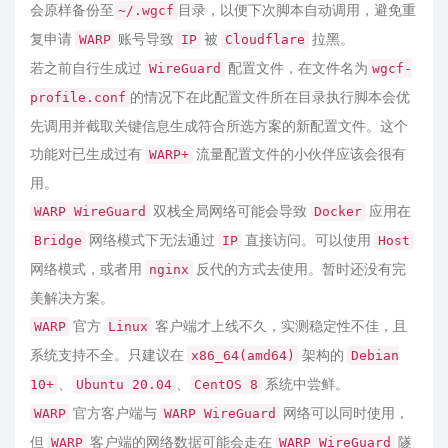
会原样备份至
目录，以便下次脚本自动调用，避免重
~/.wgcf
复申请
账号导致
被
拉黑。
WARP
IP
Cloudflare
若之前自行生成过
配置文件，在文件名为
WireGuard
wgcf-
的情况下在此配置文件所在目录执行脚本会优
profile.conf
先调用并截取关键信息生成符合所选方案的新配置文件。这个
功能对已生成过有
流量配置文件的小伙伴应该会很有
WARP+
用。
双栈全局网络可能会导致
应用在
WARP WireGuard
Docker
网络模式下无法通过
直接访问。可以使用
Bridge
IP
Host
网络模式，或者用
反代的方式去使用。暂时还没有完
nginx
美解决方案。
官方
客户端才上线不久，实测稳定性不佳，且
WARP
Linux
系统支持不全。只建议在
架构的
x86_64(amd64)
Debian
、
、
系统中尝鲜。
10+
Ubuntu 20.04
CentOS 8
官方客户端与
网络可以同时使用，
WARP
WARP WireGuard
但
客户端的网络数据可能会走在
隧
WARP
WARP WireGuard