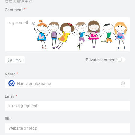
您已同意该条款
Comment
*
Private comment
Emoji
Name
*
🎲
Email
*
Site