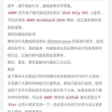
道中，属于套娃行为，减速效果非常明显。
官方客户端可能无法在部分
上使用，
WARP
IPv6 Only VPS
可以先添加
网络，但正如前面所说
WARP WireGuard IPv4
套娃减速。
遇到问题如何处理
脚本运行失败或错误请在
GitHub issues
页面进行留言，提供
虚拟化平台、系统版本、内核版本以及从脚本运行到末尾的详
细日志，以便分析问题原因改进脚本。
重启、重装、重买是解决问题的三大法宝。
最后
这个脚本从方案设计到代码编写全部都是由P3TERX个人原创，
且花费了大量时间和精力打磨而成，最初只是自己使用，觉得
达到了近乎完美的状态也就开源分享了出来。如果觉得这个脚
本对你有帮助，可以去
脚本的
项目页面点下
WARP
Github
点亮小星星支持一下，也欢迎小伙伴们分享出去让更多
Star
的人看到、使用并受益。