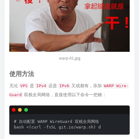
warp-01.jpg
使用方法
无论
是
还是
又或都有，添加
VPS
IPv4
IPv6
WARP Wire­
双栈全局网络，直接使用以下命令一把梭：
Guard
# 自动配置 WARP WireGuard 双栈全局网络
