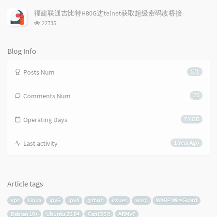
览
次
福建联通吉比特H80G进telnet获取超级密码改桥接
数:
浏
22735
览
次
数:
Blog Info
Posts Num
171
Comments Num
70
Operating Days
7 Y 8 D
Last activity
1 Year Ago
Article tags
vps
Linux
ipv6
ipv4
github
issues
warp
WARP WireGuard
Debian 10+
Ubuntu 20.04
CentOS 8
ARMv7