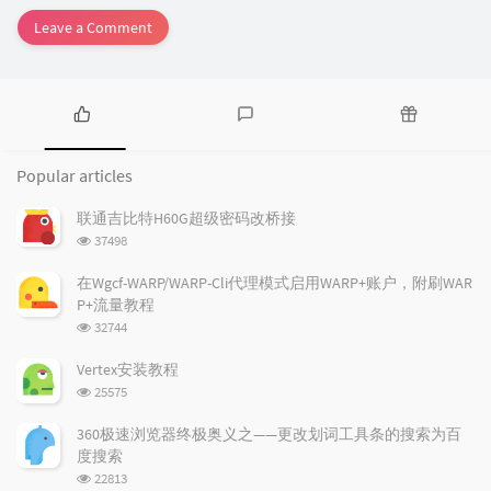
Leave a Comment
P
L
R
o
a
a
Popular articles
p
t
n
u
e
d
联通吉比特H60G超级密码改桥接
l
s
o
浏
37498
a
t
m
览
r
c
a
次
在Wgcf-WARP/WARP-Cli代理模式启用WARP+账户，附刷WAR
a
数:
o
r
P+流量教程
r
m
t
浏
32744
t
m
i
览
i
e
c
次
Vertex安装教程
数:
c
n
l
浏
25575
l
t
e
览
e
次
s
s
360极速浏览器终极奥义之——更改划词工具条的搜索为百
数:
s
度搜索
浏
22813