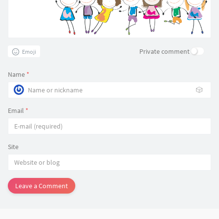
Private comment
Emoji
Name
*
🎲
Email
*
Site
Leave a Comment