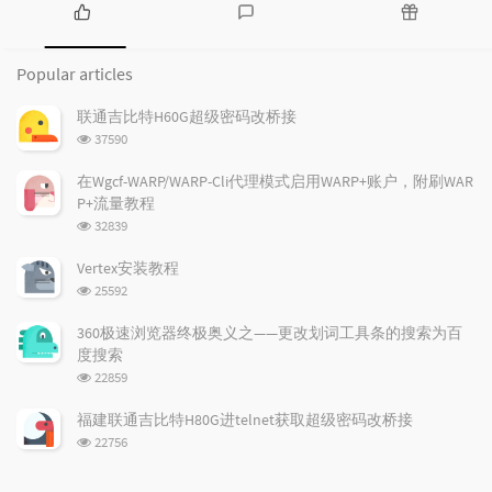
P
L
R
o
a
a
Popular articles
p
t
n
u
e
d
联通吉比特H60G超级密码改桥接
l
s
o
浏
37590
a
t
m
览
r
c
a
次
在Wgcf-WARP/WARP-Cli代理模式启用WARP+账户，附刷WAR
a
数:
o
r
P+流量教程
r
m
t
浏
32839
t
m
i
览
i
e
c
次
Vertex安装教程
数:
c
n
l
浏
25592
l
t
e
览
e
次
s
s
360极速浏览器终极奥义之——更改划词工具条的搜索为百
数:
s
度搜索
浏
22859
览
次
福建联通吉比特H80G进telnet获取超级密码改桥接
数:
浏
22756
览
次