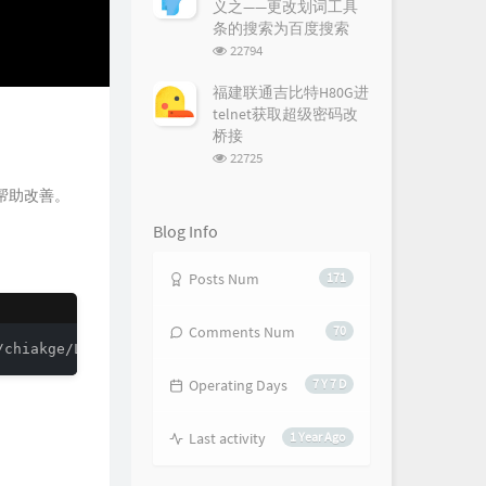
义之——更改划词工具
条的搜索为百度搜索
浏
22794
览
次
福建联通吉比特H80G进
数:
telnet获取超级密码改
桥接
浏
22725
览
次
帮助改善。
数:
Blog Info
Posts Num
171
Comments Num
70
/chiakge/Linux-NetSpeed/master/tcp.sh" && chmod +x tcp.s
Operating Days
7 Y 7 D
Last activity
1 Year Ago