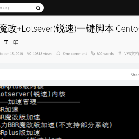
魔改+Lotsever(锐速)一键脚本 Centos
Categori
tober 15, 2019
10313 views
One comment
802 words
VPS文档
：
Sha