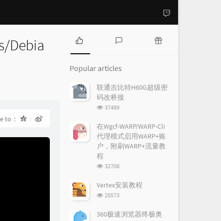
/Debia
P
L
R
o
a
a
Popular articles
p
t
n
u
e
d
es：
联通吉比特H60G超级密
l
s
o
码改桥接
a
t
m
浏
37489
r
c
a
览
re to：
a
o
r
次
在Wgcf-WARP/WARP-Cli
r
数:
m
t
代理模式启用WARP+账
t
m
i
户，附刷WARP+流量教
i
e
c
程
c
n
l
浏
32708
l
t
e
览
e
s
s
次
Vertex安装教程
数:
s
浏
25573
览
次
360极速浏览器终极奥
数: