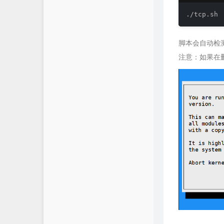
./tcp.sh
脚本会自动检
注意：如果在