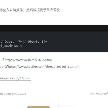
（键盘方向键操作）然后根据提示重启系统
 / Debian 7+ / Ubuntu 14+

支持Debian 8
：
https://www.94ish.me/1635.html
源：
https://www.hostloc.com/thread-507165-1-1.html
/sunpma.com/37.html
© Allow specif
ion：October 30, 2019