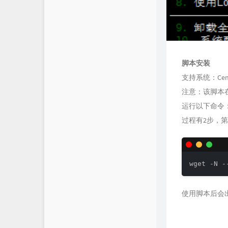
羊毛
脚本安装
支持系统：CentOS
注意：该脚本
运行以下命令
过程有2步，第
wget -N -
使用脚本后会