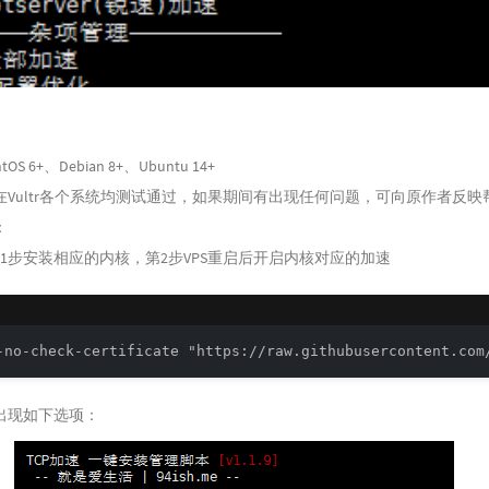
 6+、Debian 8+、Ubuntu 14+
在Vultr各个系统均测试通过，如果期间有出现任何问题，可向原作者反映
：
1步安装相应的内核，第2步VPS重启后开启内核对应的加速
-no-check-certificate "https://raw.githubusercontent.com
出现如下选项：