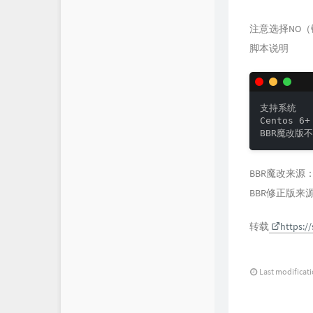
注意选择NO
脚本说明
支持系统

Centos 6+
BBR魔改版不
BBR魔改来源
BBR修正版来
转载
https:/
Last modificat