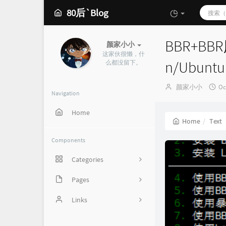
80后`Blog
BBR+BBR
颜家小小
这家伙很懒，什
n/Ubuntu
么都没留下。
Author：
发
颜家小小
Oc
Navigation
布
时
Home
间
Home
Text
Components
Categories
Pages
162
心情说
Links
2
SunPma'Blog
21