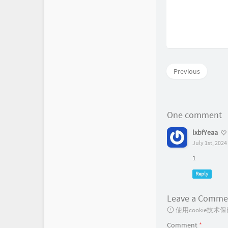
Previous
One comment
lxbfYeaa
July 1st, 2024
1
Reply
Leave a Comme
使用cookie
Comment
*