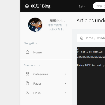
80后`Blog
Articles und
颜家小小
这家伙很懒，什
么都没留下。
Home
windo
Navigation
Home
Components
Categories
Pages
162
心情说
Links
2
SunPma'Blog
21