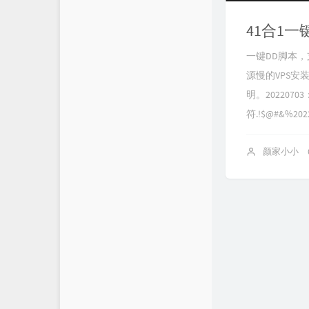
羊毛
41合1一
一键DD脚本
源慢的VPS安
明。202207
符.!$@#&%2
颜家小小