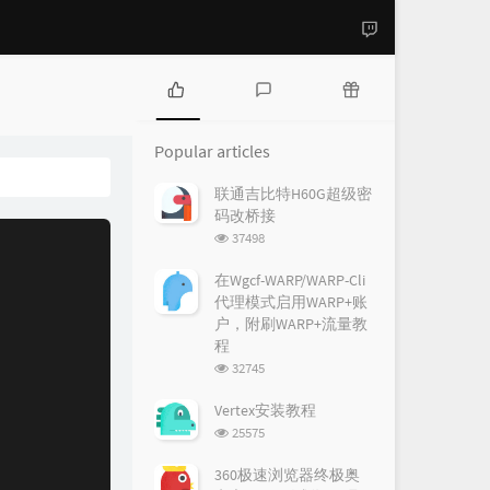
P
L
R
o
a
a
Popular articles
p
t
n
u
e
d
联通吉比特H60G超级密
l
s
o
码改桥接
a
t
m
浏
37498
r
c
a
览
a
o
r
次
在Wgcf-WARP/WARP-Cli
r
数:
m
t
代理模式启用WARP+账
t
m
i
户，附刷WARP+流量教
i
e
c
程
c
n
l
浏
32745
l
t
e
览
e
s
s
次
Vertex安装教程
数:
s
浏
25575
览
次
360极速浏览器终极奥
数: