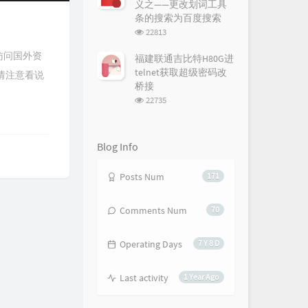
义之——更改划词工具
条的搜索为百度搜索
浏
22813
览
次
访问国外资
福建联通吉比特H80G进
数:
telnet获取超级密码改
，请注意看说
桥接
浏
22735
览
次
数:
Blog Info
Posts Num
171
Comments Num
70
Operating Days
7 Y 8 D
Last activity
1 Year Ago