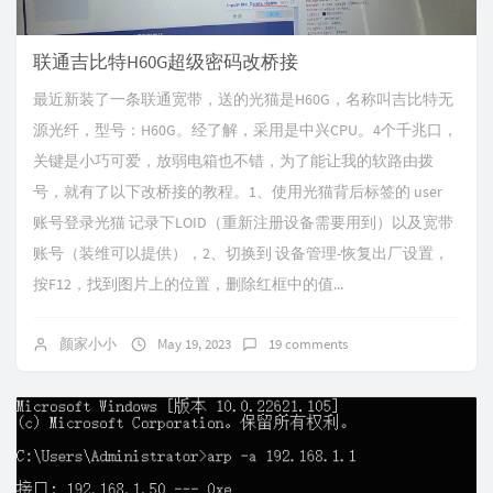
联通吉比特H60G超级密码改桥接
最近新装了一条联通宽带，送的光猫是H60G，名称叫吉比特无
源光纤，型号：H60G。经了解，采用是中兴CPU。4个千兆口，
关键是小巧可爱，放弱电箱也不错，为了能让我的软路由拨
号，就有了以下改桥接的教程。1、使用光猫背后标签的 user
账号登录光猫 记录下LOID（重新注册设备需要用到）以及宽带
账号（装维可以提供），2、切换到 设备管理-恢复出厂设置，
按F12，找到图片上的位置，删除红框中的值...
颜家小小
May 19, 2023
19 comments