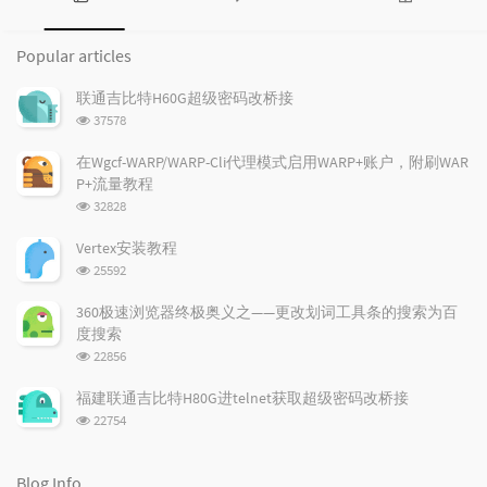
P
L
R
o
a
a
Popular articles
p
t
n
u
e
d
联通吉比特H60G超级密码改桥接
l
s
o
浏
37578
a
t
m
览
r
c
a
次
在Wgcf-WARP/WARP-Cli代理模式启用WARP+账户，附刷WAR
a
数:
o
r
P+流量教程
r
m
t
浏
32828
t
m
i
览
i
e
c
次
Vertex安装教程
数:
c
n
l
浏
25592
l
t
e
览
e
次
s
s
360极速浏览器终极奥义之——更改划词工具条的搜索为百
数:
s
度搜索
浏
22856
览
次
福建联通吉比特H80G进telnet获取超级密码改桥接
数:
浏
22754
览
次
数:
Blog Info