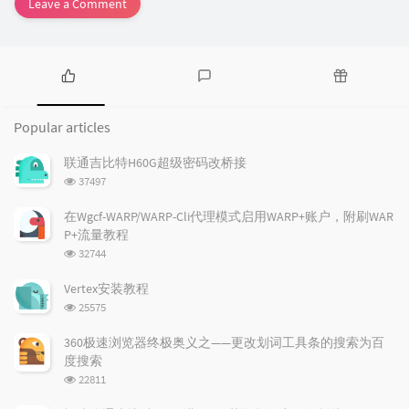
Leave a Comment
P
L
R
o
a
a
Popular articles
p
t
n
u
e
d
联通吉比特H60G超级密码改桥接
l
s
o
浏
37497
a
t
m
览
r
c
a
次
在Wgcf-WARP/WARP-Cli代理模式启用WARP+账户，附刷WAR
a
数:
o
r
P+流量教程
r
m
t
浏
32744
t
m
i
览
i
e
c
次
Vertex安装教程
数:
c
n
l
浏
25575
l
t
e
览
e
次
s
s
360极速浏览器终极奥义之——更改划词工具条的搜索为百
数:
s
度搜索
浏
22811
览