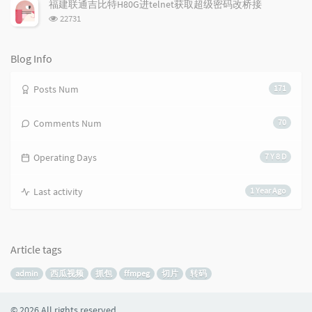
次
福建联通吉比特H80G进telnet获取超级密码改桥接
数:
浏
22731
览
次
数:
Blog Info
Posts Num
171
Comments Num
70
Operating Days
7 Y 8 D
Last activity
1 Year Ago
Article tags
admin
西瓜视频
抓包
ffmpeg
切片
转码
© 2026 All rights reserved.