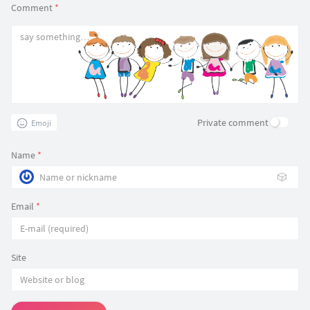
Comment
*
Private comment
Emoji
Name
*
🎲
Email
*
Site