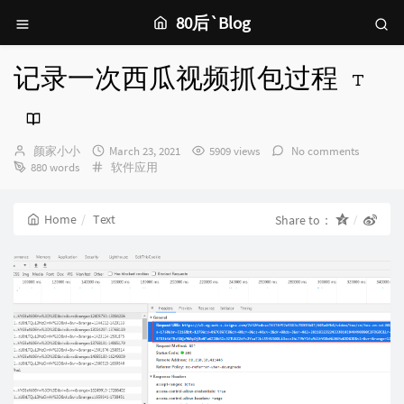
80后`Blog
记录一次西瓜视频抓包过程
Author：
发
颜家小小
March 23, 2021
5909 views
No comments
Categories：
布
880 words
软件应用
时
间：
Home
Text
Share to：