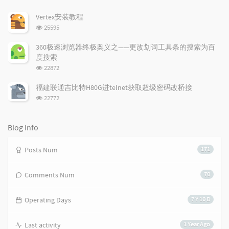
t
m
i
览
i
e
c
次
Vertex安装教程
数:
c
n
l
浏
25595
l
t
e
览
e
次
s
s
360极速浏览器终极奥义之——更改划词工具条的搜索为百
数:
s
度搜索
浏
22872
览
次
福建联通吉比特H80G进telnet获取超级密码改桥接
数:
浏
22772
览
次
数:
Blog Info
Posts Num
171
Comments Num
70
Operating Days
7 Y 10 D
Last activity
1 Year Ago