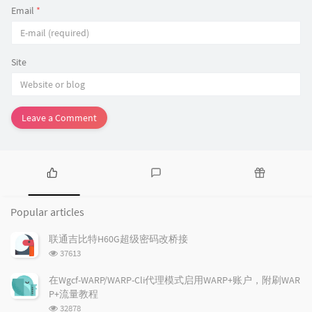
Email
*
Site
Leave a Comment
P
L
R
o
a
a
Popular articles
p
t
n
u
e
d
联通吉比特H60G超级密码改桥接
l
s
o
浏
37613
a
t
m
览
r
c
a
次
在Wgcf-WARP/WARP-Cli代理模式启用WARP+账户，附刷WAR
a
数:
o
r
P+流量教程
r
m
t
浏
32878