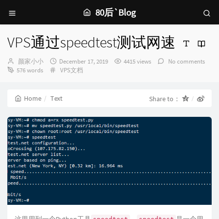
80后`Blog
VPS通过speedtest测试网速
Author：
发
颜家小小
December 17, 2019
4415 views
No comments
Categories：
布
576 words
VPS文档
时
间：
Home
Text
Share to：